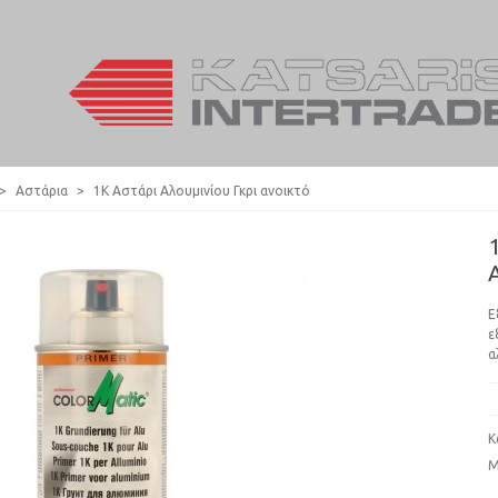
>
Αστάρια
>
1Κ Αστάρι Αλουμινίου Γκρι ανοικτό
Ε
ε
α
Κ
Μ