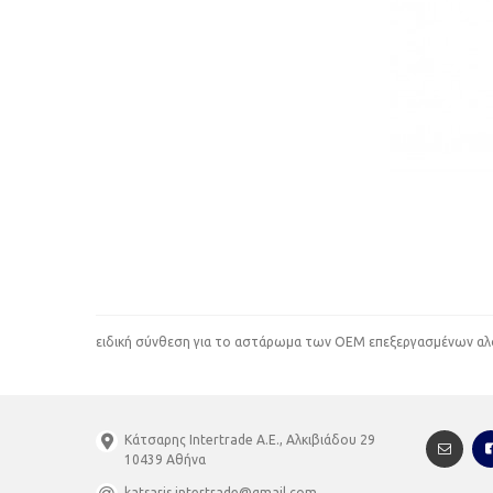
ειδική σύνθεση για το αστάρωμα των ΟΕΜ επεξεργασμένων αλο
Κάτσαρης Intertrade A.E., Αλκιβιάδου 29
10439 Αθήνα
katsaris.intertrade@gmail.com