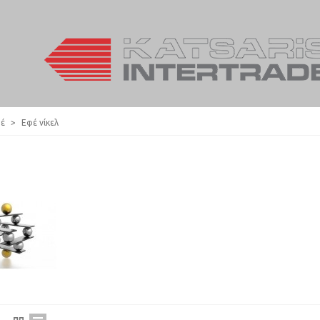
φέ
>
Εφέ νίκελ