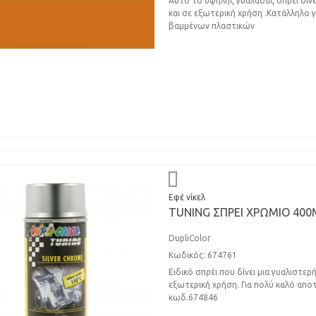
Αυτό το υψηλής γυαλάδας σπρέι δίνει
και σε εξωτερική χρήση .Κατάλληλο γι
βαμμένων πλαστικών
Εφέ νίκελ
TUNING ΣΠΡΕΙ ΧΡΩΜΙΟ 400
DupliColor
Κωδικός: 674761
Ειδικό σπρέι που δίνει μια γυαλιστερ
εξωτερική χρήση. Για πολύ καλό απ
κωδ.674846