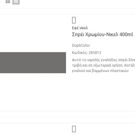
Εφέ νίκελ
Σπρέι Xρωμίου-Nικελ 400ml
DupliColor
Κωδικός: 285813
Αυτό το υψηλής γυαλάδας σπρέι δίνει
τριβή και σε εξωτερική χρήση .Κατάλ
γυαλιού και βαμμένων πλαστικών