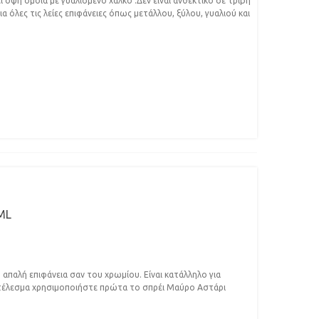
 όψη όμοια με γυαλισμένο χαλκό .Δεν είναι ανθεκτικό σε τριβή
α όλες τις λείες επιφάνειες όπως μετάλλου, ξύλου, γυαλιού και
ML
ή απαλή επιφάνεια σαν του χρωμίου. Είναι κατάλληλο για
οτέλεσμα χρησιμοποιήστε πρώτα το σπρέι Μαύρο Αστάρι