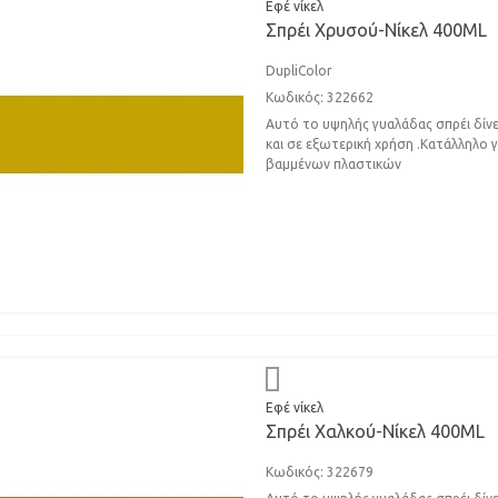
Εφέ νίκελ
Σπρέι Xρυσού-Nίκελ 400ML
DupliColor
Κωδικός: 322662
Αυτό το υψηλής γυαλάδας σπρέι δίνει
και σε εξωτερική χρήση .Κατάλληλο γι
βαμμένων πλαστικών
Εφέ νίκελ
Σπρέι Xαλκού-Νίκελ 400ML
Κωδικός: 322679