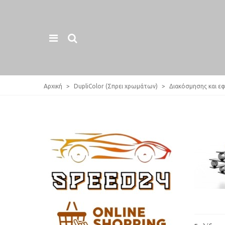
Αρχική
>
DupliColor (Σπρει χρωμάτων)
>
Διακόσμησης και ε