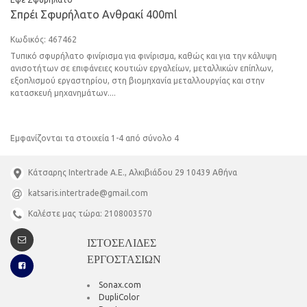
Σπρέι Σφυρήλατο Ανθρακί 400ml
Κωδικός: 467462
Τυπικό σφυρήλατο φινίρισμα για φινίρισμα, καθώς και για την κάλυψη
ανισοτήτων σε επιφάνειες κουτιών εργαλείων, μεταλλικών επίπλων,
εξοπλισμού εργαστηρίου, στη βιομηχανία μεταλλουργίας και στην
κατασκευή μηχανημάτων....
Εμφανίζονται τα στοιχεία 1-4 από σύνολο 4
Κάτσαρης Intertrade A.E., Αλκιβιάδου 29 10439 Αθήνα
katsaris.intertrade@gmail.com
Καλέστε μας τώρα: 2108003570
ΙΣΤΟΣΕΛΙΔΕΣ
ΕΡΓΟΣΤΑΣΙΩΝ
Sonax.com
DupliColor