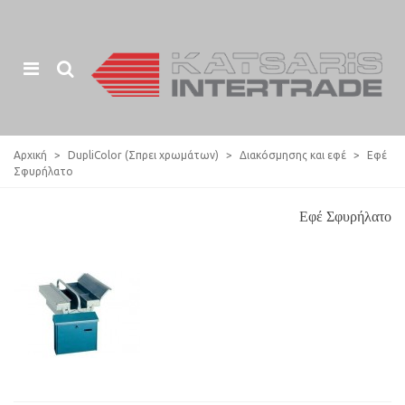
Αρχική
>
DupliColor (Σπρει χρωμάτων)
>
Διακόσμησης και εφέ
>
Εφέ
Σφυρήλατο
Εφέ Σφυρήλατο