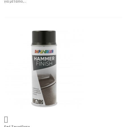
για μέταλλο,...
Εφέ Σφυρήλατο