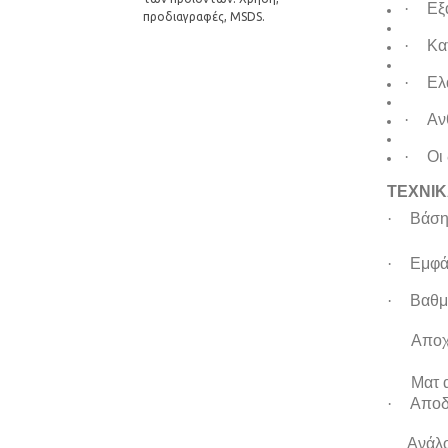
·
Εξ
προδιαγραφές, MSDS.
·
Κα
·
Ελ
·
Αν
·
Οι
ΤΕΧΝΙΚ
·
Βάση
·
Εμφά
·
Βαθμ
Αποχρώσ
Ματ απο
·
Αποδ
Ανάλογα