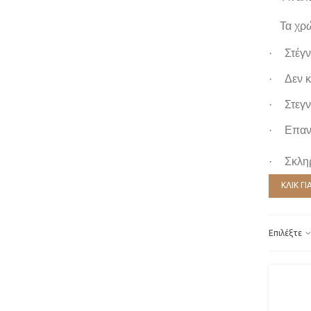
Τα χρώμ
·
Στέγν
·
Δεν κ
·
Στεγν
·
Επανα
·
Σκλη
ΚΛΙΚ Γ
Επιλέξτε