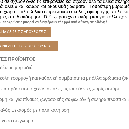
 σε σχεδόν όλες τις επιφάνειες και σχεδόν όλα τα υλικά σκλη
κά, αλκυδικά, καθώς και ακρυλικά χρώματα
Η ουδέτερη μυρωδιά 
κό χώρο. Πολύ βολικό σπρέι λόγω εύκολης εφαρμογής, πολύ κ
τες στη διακόσμηση, DIY, χειροτεχνία, ακόμη και για καλλιτέχνες
ι αποχρώσεις μπορεί να διαφέρουν ελαφρά από οθόνη σε οθόνη !
ΙΑ ΝΑ ΔΕΙΤΕ ΤΙΣ ΑΠΟΧΡΩΣΕΙΣ
ΙΑ ΝΑ ΔΕΙΤΕ ΤΟ VIDEO ΤΟΥ NEXT
ΤΕΣ ΠΡΟΪΟΝΤΟΣ
δέτερη μυρωδιά
κολη εφαρμογή και καθολική συμβατότητα με άλλα χρώματα (ακρ
λεια πρόσφυση σχεδόν σε όλες τις επιφάνειες χωρίς αστάρι
όμη και για πίνακες ζωγραφικής σε φελιζόλ ή σκληρά πλαστικά
αλός ψεκασμός με πολύ καλή ροή
ήγορο στέγνωμα