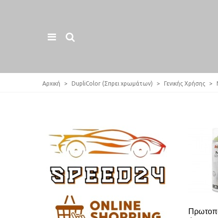
Αρχική
>
DupliColor (Σπρει χρωμάτων)
>
Γενικής Xρήσης
>
Πρωτοπο