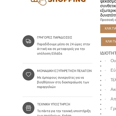
ψεκασμού
συνθετι
εξωτερι
δυνατότη
Προσοχή ο
ΚΛΙΚ Γ
ΓΡΉΓΟΡΕΣ ΠΑΡΑΔΌΣΕΙΣ
ΚΛΙΚ Γ
Παραδίδουμε μέσα σε 24 ώρες στην
Αττική και σε μεταφορείς για την
ΙΔΙΟΤΗ
υπόλοιπη Ελλάδα
·
Ου
·
Εύ
ΜΟΝΑΔΙΚΉ ΕΞΥΠΗΡΈΤΗΣΗ ΠΕΛΑΤΏΝ
Με έμπειρους συνεργάτες για να
·
Τέ
βοηθήσουν στη διεκπεραίωση των
παραγγελιών
·
Ακ
·
Απ
ΤΕΧΝΙΚΉ ΥΠΟΣΤΉΡΙΞΗ
·
Γρ
Τα πάντα για την τεχνική υποστήριξη
των προϊόντων. Χρήση,