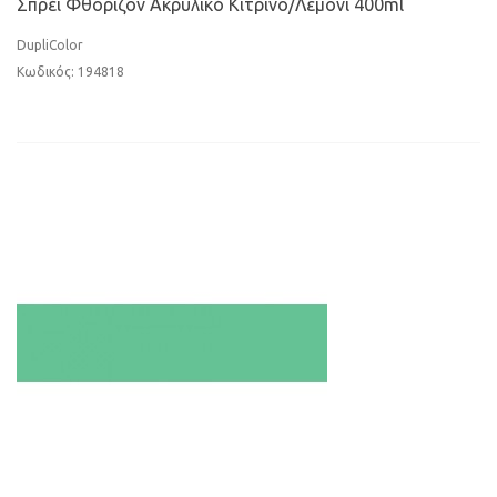
Σπρέι Φθορίζον Ακρυλικό Κίτρινο/Λεμονί 400ml
DupliColor
Κωδικός: 194818