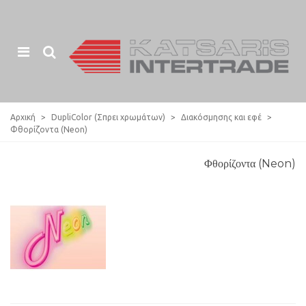
Αρχική
>
DupliColor (Σπρει χρωμάτων)
>
Διακόσμησης και εφέ
>
Φθορίζοντα (Neon)
Φθορίζοντα (Neon)