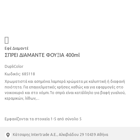
Εφέ Διαμαντέ
ΣΠPEI ΔIAMΑΝΤΕ ΦOYΞIA 400ml
DupliColor
Κωδικός: 685118
Χρωματιστά και ασημένια λαμπερά χρώματα με καλυπτική ή διαφανή
ποιότητα. Για επαγγελματικές χρήσεις καθώς και για εφαρμογές στο
νοικοκυριό και στο χόμπι.Το σπρέι είναι κατάλληλο για βαφή γυαλιού,
κεραμικών, λίθων,...
Εμφανίζονται τα στοιχεία 1-5 από σύνολο 5
Κάτσαρης Intertrade A.E., Αλκιβιάδου 29 10439 Αθήνα