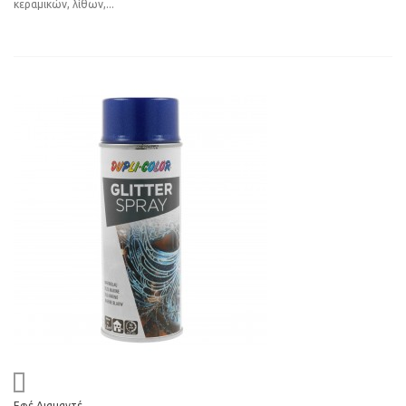
κεραμικών, λίθων,...
Εφέ Διαμαντέ